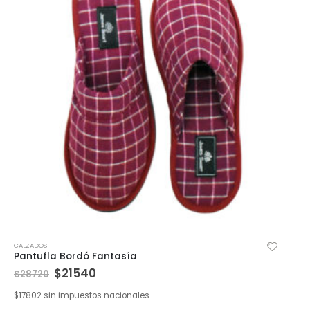
CALZADOS
Pantufla Bordó Fantasía
$
21540
$
28720
$
17802
sin impuestos nacionales