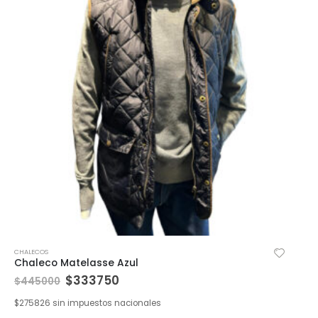
CHALECOS
Chaleco Matelasse Azul
$
333750
$
445000
$
275826
sin impuestos nacionales