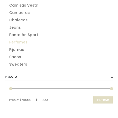
Camisas Vestir
Camperas
Chalecos
Jeans
Pantalón Sport
Perfumes
Pijamas
Sacos
Sweaters
PRECIO
Precio:
$78660
—
$99000
FILTRAR
Precio
Precio
mínimo
máximo