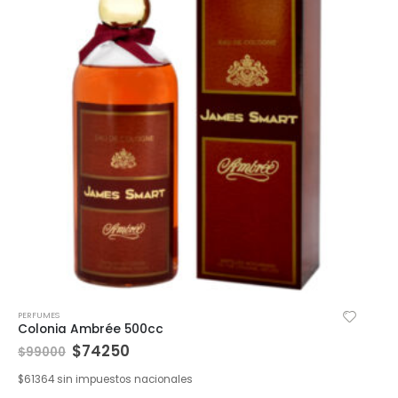
PERFUMES
Colonia Ambrée 500cc
$
74250
$
99000
$
61364
sin impuestos nacionales