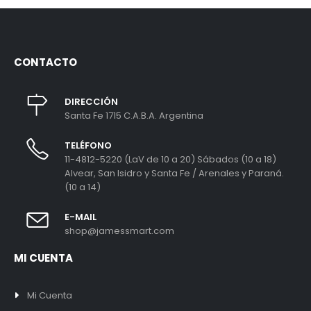
CONTACTO
DIRECCIÓN
Santa Fe 1715 C.A.B.A. Argentina
TELÉFONO
11-4812-5220 (LaV de 10 a 20) Sábados (10 a 18)
Alvear, San Isidro y Santa Fe / Arenales y Paraná.
(10 a 14)
E-MAIL
shop@jamessmart.com
MI CUENTA
Mi Cuenta