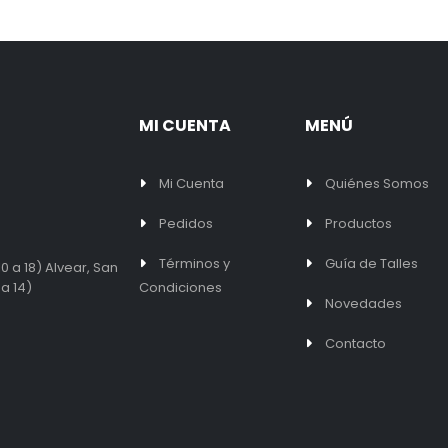
MI CUENTA
MENÚ
Mi Cuenta
Quiénes Somos
Pedidos
Productos
Términos y
Guía de Talles
0 a 18) Alvear, San
 a 14)
Condiciones
Novedades
Contacto