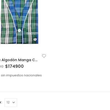
Pijama Algodón Manga Corta
$
174900
00
5
sin impuestos nacionales
r: