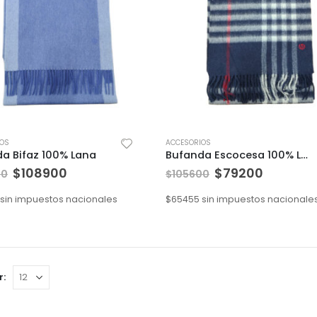
IOS
ACCESORIOS
a Bifaz 100% Lana
Bufanda Escocesa 100% Lana
$
108900
$
79200
00
$
105600
sin impuestos nacionales
$
65455
sin impuestos nacionale
r: