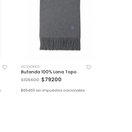
ACCESORIOS
Bufanda 100% Lana Topo
$
79200
$
105600
s
$
65455
sin impuestos nacionales