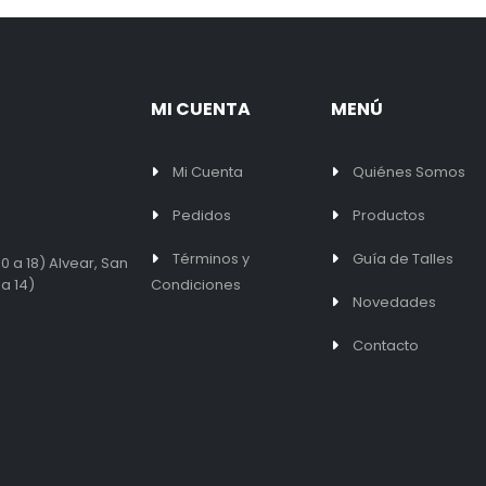
MI CUENTA
MENÚ
Mi Cuenta
Quiénes Somos
Pedidos
Productos
Términos y
Guía de Talles
0 a 18) Alvear, San
 a 14)
Condiciones
Novedades
Contacto