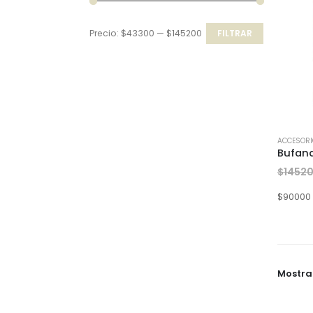
Precio:
$43300
—
$145200
FILTRAR
Precio
Precio
mínimo
máximo
ACCESOR
Bufand
$
1452
$
90000
Mostra