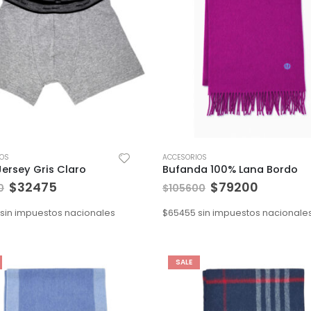
IOS
ACCESORIOS
Jersey Gris Claro
Bufanda 100% Lana Bordo
$
32475
$
79200
0
$
105600
sin impuestos nacionales
$
65455
sin impuestos nacionale
SALE