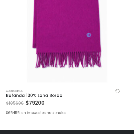
ACCESORIOS
Bufanda 100% Lana Bordo
$
79200
$
105600
$
65455
sin impuestos nacionales