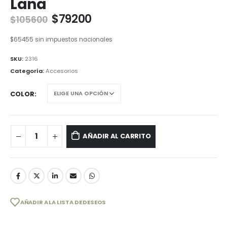
Lana
$
79200
$
105600
$
65455
sin impuestos nacionales
SKU:
2316
Categoría:
Accesorios
COLOR
AÑADIR AL CARRITO
AÑADIR A LA LISTA DE DESEOS