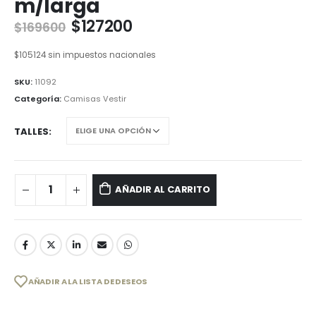
m/larga
$
127200
$
169600
$
105124
sin impuestos nacionales
SKU:
11092
Categoría:
Camisas Vestir
TALLES
AÑADIR AL CARRITO
AÑADIR A LA LISTA DE DESEOS