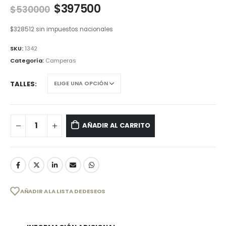
$
397500
$
530000
$
328512
sin impuestos nacionales
SKU:
1342
Categoría:
Camperas
TALLES
AÑADIR AL CARRITO
AÑADIR A LA LISTA DE DESEOS