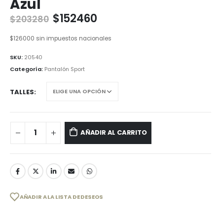
Azul
$
152460
$
203280
$
126000
sin impuestos nacionales
SKU:
20540
Categoría:
Pantalón Sport
TALLES
AÑADIR AL CARRITO
AÑADIR A LA LISTA DE DESEOS