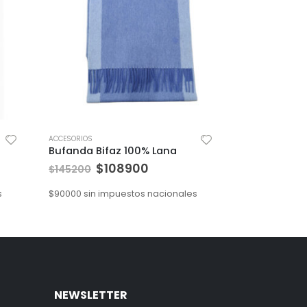
ACCESORIOS
Bufanda Bifaz 100% Lana
$
108900
$
145200
s
$
90000
sin impuestos nacionales
NEWSLETTER