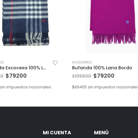
IOS
ACCESORIOS
Bufanda Escocesa 100% Lana
Bufanda 100% Lana Bordo
$
79200
$
79200
00
$
105600
sin impuestos nacionales
$
65455
sin impuestos nacionale
MI CUENTA
MENÚ