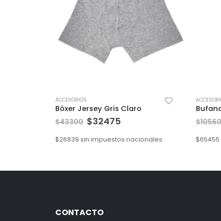
ACCESORIOS
ACCESOR
Bóxer Jersey Gris Claro
$
32475
$
43300
$
1056
$
26839
sin impuestos nacionales
$
65455
CONTACTO