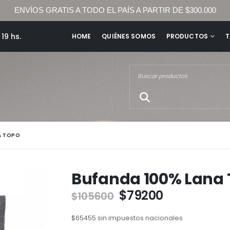
ENVÍOS GRATIS A TODO EL PAÍS A PARTIR DE $300.000
19 hs.
HOME
QUIÉNES SOMOS
PRODUCTOS
T
A TOPO
Bufanda 100% Lana
$
79200
$
105600
$
65455
sin impuestos nacionales