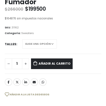
Fumador
$
199500
$
266000
$
164876
sin impuestos nacionales
SKU:
31162
Categoría:
Sweaters
TALLES
AÑADIR AL CARRITO
AÑADIR A LA LISTA DE DESEOS