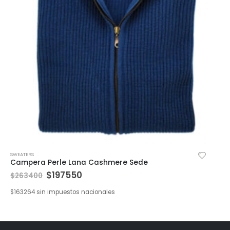
SWEATERS
Campera Perle Lana Cashmere Sede
$
197550
$
263400
$
163264
sin impuestos nacionales