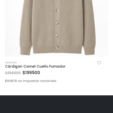
SWEATERS
Cárdigan Camel Cuello Fumador
$
199500
$
266000
$
164876
sin impuestos nacionales