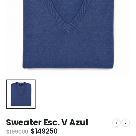
Sweater Esc. V Azul
$
149250
$
199000